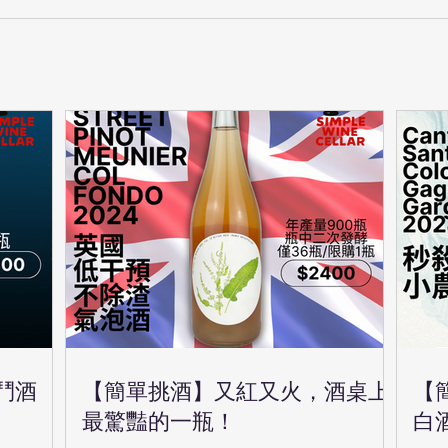
鬥酒
【簡單挑酒】又紅又火，酒桌上
【
最驚豔的一瓶！
白