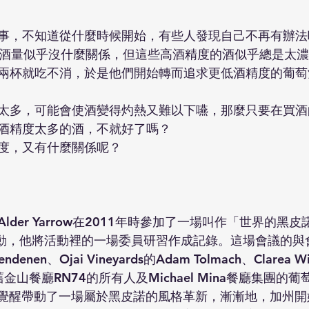
事，不知道從什麼時候開始，有些人發現自己不再有辦法
跟酒量似乎沒什麼關係，但這些高酒精度的酒似乎總是太
兩杯就吃不消，於是他們開始轉而追求更低酒精度的葡萄
太多，可能會使酒變得灼熱又難以下嚥，那麼只要在買酒
酒精度太多的酒，不就好了嗎？
度，又有什麼關係呢？
er Yarrow在2011年時參加了一場叫作「世界的黑皮諾（W
）」的活動，他將活動裡的一場委員研習作成記錄。這場會議的與
lendenen、Ojai Vineyards的Adam Tolmach、Clarea 
以及舊金山餐廳RN74的所有人及Michael Mina餐廳集團的葡萄
人的覺醒帶動了一場屬於黑皮諾的風格革新，漸漸地，加州