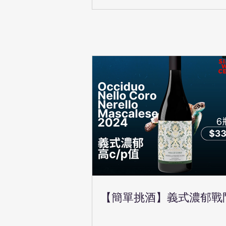
【簡單挑酒】義式濃郁戰