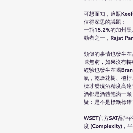
可想而知，這瓶Kee
值得深思的議題：
一瓶15.2%的加
動者之一，Rajat P
類似的事情也發生在品飲
味無窮，如果沒有轉
經驗也發生在喝Brand e
氣，乾燥花樹、榲桲
標才發現酒精度高達
酒都是酒體飽滿一類
疑：是不是標籤標錯
WSET官方SAT品評的四
度 (Complex