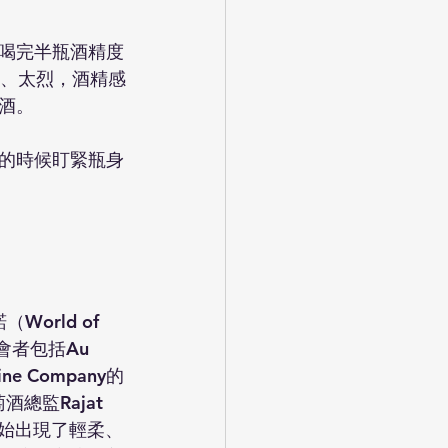
喝完半瓶酒精度
濃、太烈，酒精感
酒。
的時候盯緊瓶身
orld of 
會者包括Au 
Wine Company的
酒總監Rajat 
開始出現了輕柔、