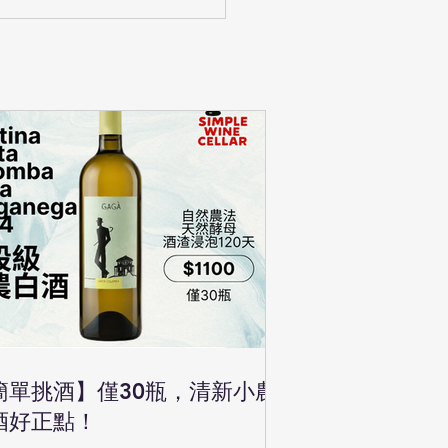
簡單挑酒】僅30瓶，清新小農
酒好正點！