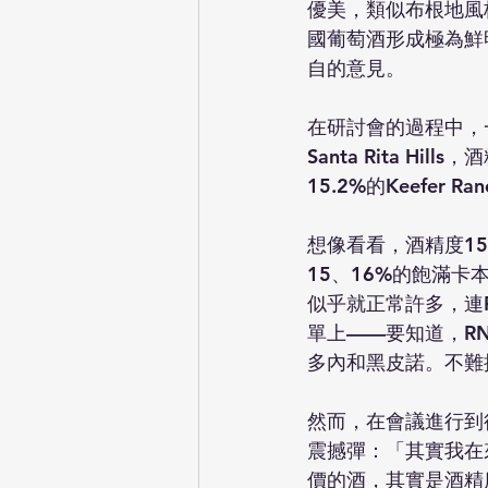
優美，類似布根地風
國葡萄酒形成極為鮮
自的意見。
在研討會的過程中，一
Santa Rita Hil
15.2%的Keefer Ra
想像看看，酒精度1
15、16%的飽滿卡本
似乎就正常許多，連Ra
單上——要知道，R
多內和黑皮諾。不難推
然而，在會議進行到
震撼彈：「其實我在
價的酒，其實是酒精度15