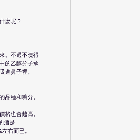
什麼呢？
來。不過不曉得
中的乙醇分子承
吸進鼻子裡。
的品種和糖分。
價格也會越高。
貴的酒是
.5%左右而已。