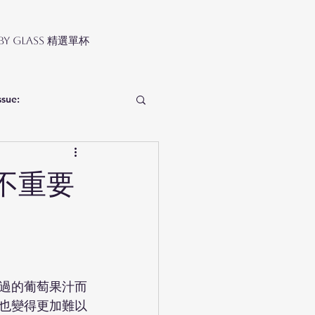
 by Glass 精選單杯
ssue:
不重要
過的葡萄果汁而
也變得更加難以