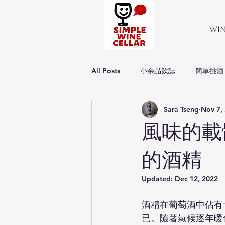
Wi
All Posts
小余品飲誌
簡單挑酒
Sara Tseng
Nov 7,
Simple about wine
簡單品酒
風味的載
的酒精
Updated:
Dec 12, 2022
酒精在葡萄酒中佔有
已。隨著氣候逐年暖