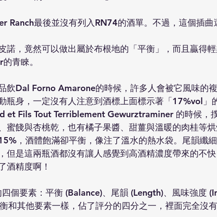
fer Ranch最後並沒有列入RN74的酒單。不過，這個插
州黑皮諾，竟然可以做出屬於布根地的「平衡」，而且贏得
arr的青睞。
Dal Forno Amarone的時候，許多人會被它風味
動瓶身，一定沒有人注意到酒標上面標示著「17%vol」
t Fils Tout Terriblement Gewurztraminer 的
、蜜餞與杏桃乾，也有橘子果醬、甜薑與溫暖的肉桂等烘
15%，酒體飽滿卻平衡，像注了溫水的熱水袋。尾韻纖
，但是這兩瓶酒都沒有讓人感覺到高酒精濃度帶來的不快
了酒精度啊！
個要素：平衡 (Balance)、尾韻 (Length)、風味強度 (Int
ity)，平衡和其他要素一樣，佔了評分的四分之一，裡面完全沒