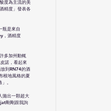
酸度為主流的美
酒精度」發表各
一瓶是來自
lley，酒精度
到許多加州動輒
i黑皮諾，看起來
酒放到RN74的酒
表布根地風格的夏
格」。
有人拋出一顆超大
at剛剛跟我詢