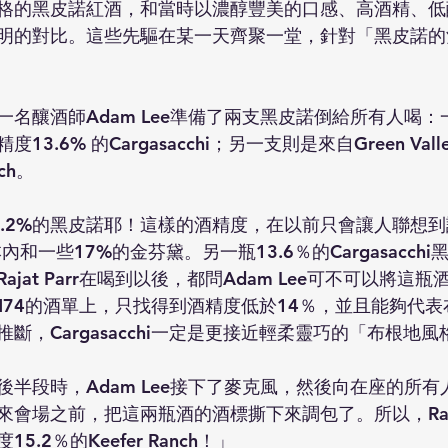
格的黑皮諾紅酒，和當時以濃醇豐美的口感、高酒精、低
明的對比。這些先驅在某一天齊聚一堂，針對「黑皮諾的
名釀酒師Adam Lee準備了兩支黑皮諾倒給所有人喝：
ls，酒精度13.6% 的Cargasacchi；另一支則是來自Green Va
nch。
5.2%的黑皮諾耶！這樣的酒精度，在以前只會讓人聯想
內和一些17%的金芬黛。另一瓶13.6％的Cargasacch
jat Parr在喝到以後，都問Adam Lee可不可以將這瓶
N74的酒單上，只找得到酒精度低於14％，並且能夠代
斷，Cargasacchi一定是更接近輕柔靈巧的「布根地風
後半段時，Adam Lee接下了麥克風，然後向在座的所
來會場之前，把這兩瓶酒的酒標撕下來調包了。所以，Raj
.2％的Keefer Ranch！」