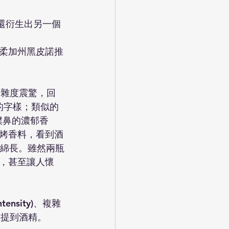
曲還衍生出另一個
輕柔加州黑皮諾推
的複雜度震驚，回
的字樣；類似的
時候，撲鼻的濃郁香
烤香料，看到酒
細綿長。雖然兩瓶
，甚至讓人懷
ensity)、複雜
有提到酒精。