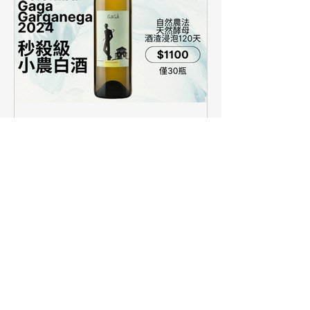
【簡單挑酒】僅30瓶，清新
小農白酒好正點！