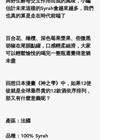
與野生酵母交互作用而成的風味，小編
估計未來這樣的Syrah會越來越多，我們
也真的算是走在時代前端了
百合花、橄欖、深色莓果漿果、些微黑
胡椒在尾韻點綴，口感輕柔絲滑，大家
可以輕鬆愉悅的喝完一整瓶還覺得意猶
未盡
回想日本漫畫《神之雫》中，如果12使
徒就是全球最昂貴的12款酒依序排列，
那又有什麼意義呢？
產區：法國
品種：100% Syrah