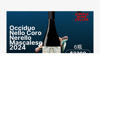
【簡單挑酒】義式濃郁戰鬥
酒