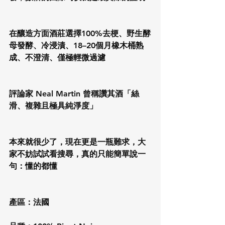
在釀造方面酒莊選擇100%去梗、野生酵
母發酵、冷浸漬、18–20個月橡木桶熟
成、不澄清、僅極輕微過濾
評論家 Neal Martin 曾稱讚其酒「絲
滑、複雜且極具純淨度」
本來就很少了，現在更是一瓶難求，大
家不妨試試看搜尋，真的只能簡單說一
句：懂的都懂
產區：法國