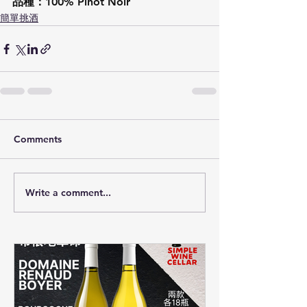
品種：100% Pinot Noir
簡單挑酒
Comments
Write a comment...