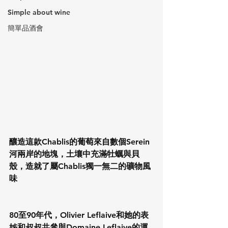
Simple about wine
簡單品酒會
釀造這款Chablis的葡萄來自數個Serein
河兩岸的地塊，土壤中充滿牡蠣與貝
殼，造就了屬Chablis獨一無二的礦物風
味
80至90年代，Olivier Leflaive和她的表
姊和叔叔共參與Domaine Leflaive的運