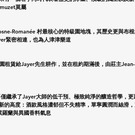
amuzet莫屬
osne-Romanée 村最核心的特級園地塊，其歷史更與
Jayer緊密相連，也為人津津樂道
租賃給Jayer先生耕作，並在租約期滿後，由莊主Jean-Nic
s Méo不僅繼承了Jayer大師的低干預、極致純淨的釀造哲學
新的高度：酒款風格濃郁但不失精準，單寧圓潤而絲滑，充滿
性的紫羅蘭與異國香料氣息