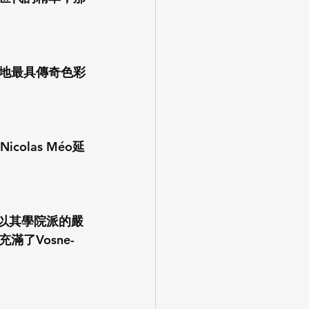
布根地最具傳奇色彩
olas Méo延
，更以其學院派的嚴
了Vosne-