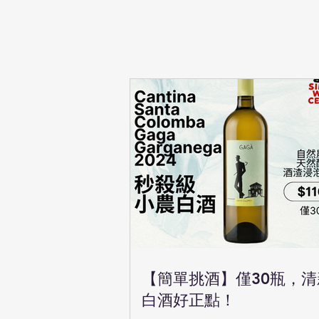
【簡單挑酒】僅30瓶，
白酒好正點！