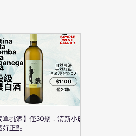
簡單挑酒】僅30瓶，清新小農
酒好正點！