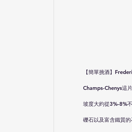
【簡單挑酒】Frederic M
Champs-Chenys這
坡度大約從3%-8
礫石以及富含鐵質的