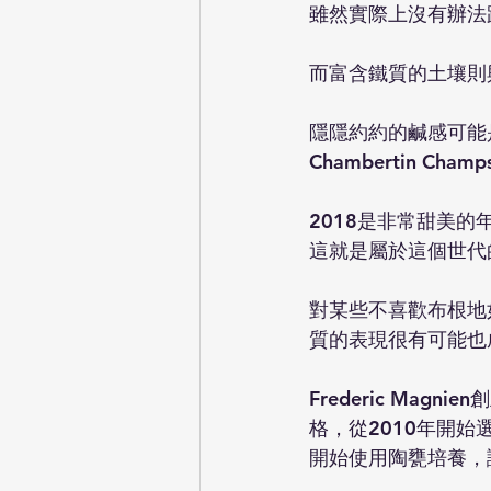
雖然實際上沒有辦法跟
而富含鐵質的土壤則與村
隱隱約約的鹹感可能是鐵
Chambertin Cham
2018是非常甜美
這就是屬於這個世代
對某些不喜歡布根地
質的表現很有可能也
Frederic Mag
格，從2010年開
開始使用陶甕培養，