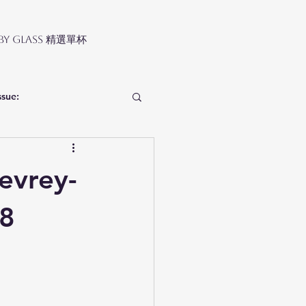
 by Glass 精選單杯
ssue:
vrey-
18