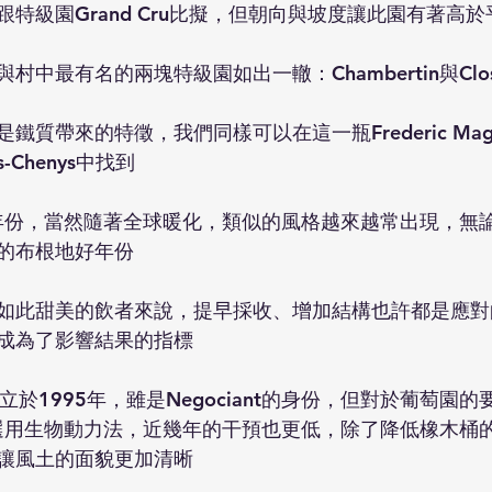
特級園Grand Cru比擬，但朝向與坡度讓此園有著高
中最有名的兩塊特級園如出一轍：Chambertin與Clos d
質帶來的特徵，我們同樣可以在這一瓶Frederic Magnien
ps-Chenys中找到
的年份，當然隨著全球暖化，類似的風格越來越常出現，無
的布根地好年份
如此甜美的飲者來說，提早採收、增加結構也許都是應對
成為了影響結果的指標
nien創立於1995年，雖是Negociant的身份，但對於葡萄
始選用生物動力法，近幾年的干預也更低，除了降低橡木桶
讓風土的面貌更加清晰