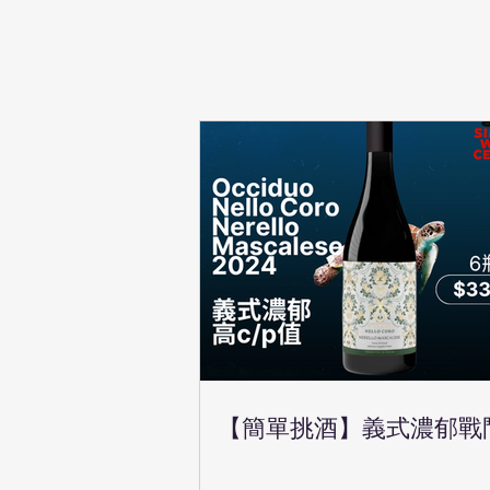
【簡單挑酒】義式濃郁戰