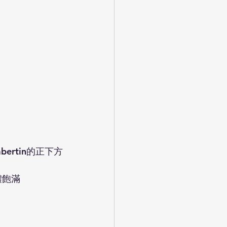
mbertin的正下方
體飽滿