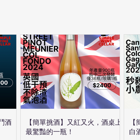
鬥酒
【簡單挑酒】又紅又火，酒桌上
【
最驚豔的一瓶！
白