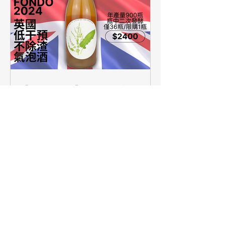
【簡單挑酒】又紅又火，酒
桌上最驚豔的一瓶！