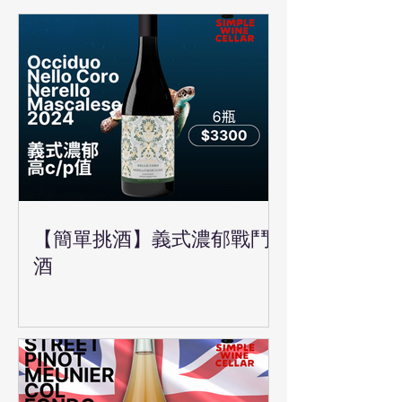
【簡單挑酒】義式濃郁戰鬥
酒