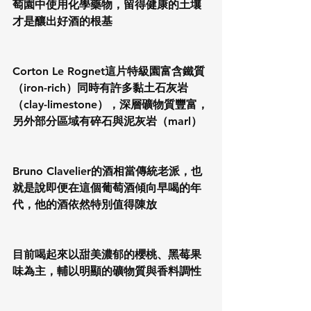
萄園中使用化學藥物，留得健康的土壤
才是釀出好酒的根基
Corton Le Rognet這片特級園富含鐵質
（iron-rich）同時有許多黏土石灰岩
（clay-limestone），深層礦物質豐富，
另外部分區域有碎石與泥灰岩（marl）
Bruno Clavelier的酒相當傳統老派，也
就是說即便在這個葡萄酒傾向早喝的年
代，他的酒依然特別值得陳放
目前喝起來以甜美濃郁的櫻桃、黑莓果
味為主，輔以明顯的礦物質與香料調性