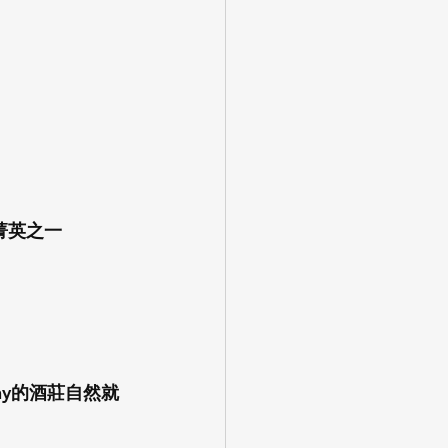
ny菁英之一
igny的酒莊自然就