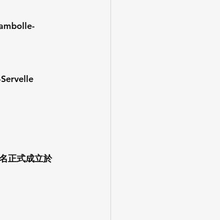
bolle-
velle
為酒莊名正式成立於