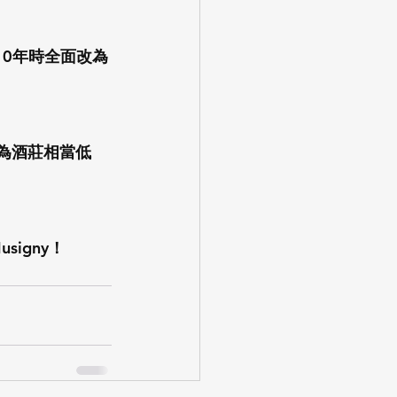
10年時全面改為
因為酒莊相當低
igny！