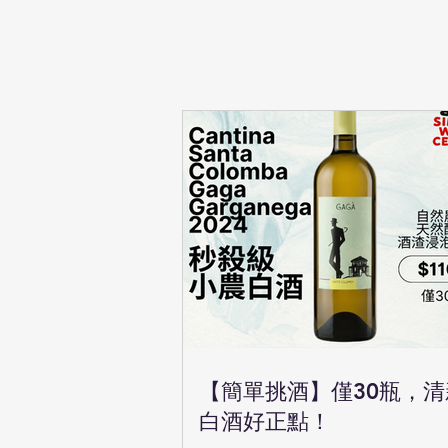
【簡單挑酒】僅30瓶，
白酒好正點！