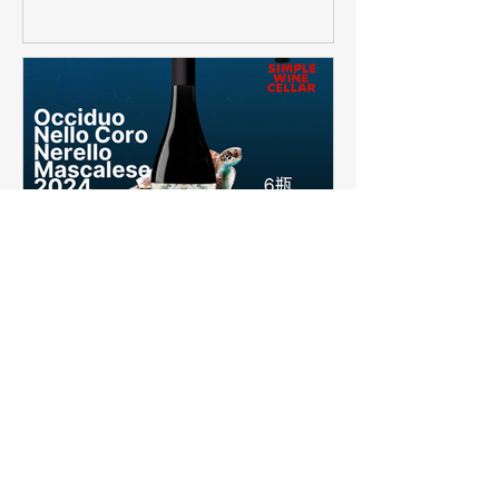
【簡單挑酒】義式濃郁戰鬥
酒