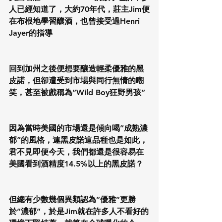
人已經知道了，大約70年代，莊主Jim便
在布根地學習釀酒，也曾接受過Henri 
Jayer的指導
回到加州之後便想要釀造輕柔優雅的黑
皮諾，但卻遭受到市場與同行無情的嘲
笑，甚至被戲稱為”Wild Boy狂野男孩”
因為當時美國的市場還是傾向喝”成熟濃
郁”的風格，連黑皮諾這品種也是如此，
君不見即便今天，我們都還是很容易在
美國看到酒精度14.5%以上的黑皮諾？
但總有少數幾個異類認為”優雅”更勝
於”濃郁”，於是Jim就在許多人不看好的