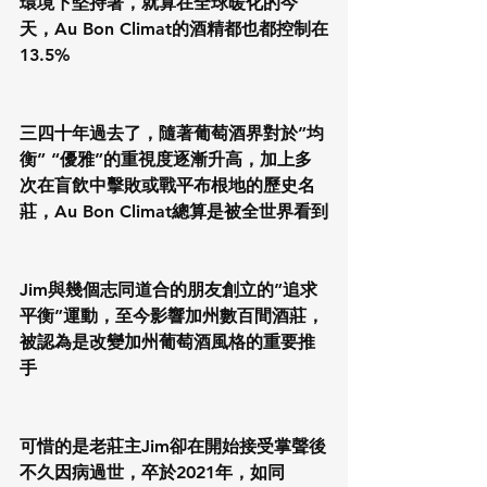
環境下堅持著，就算在全球暖化的今
天，Au Bon Climat的酒精都也都控制在
13.5%
三四十年過去了，隨著葡萄酒界對於”均
衡” “優雅”的重視度逐漸升高，加上多
次在盲飲中擊敗或戰平布根地的歷史名
莊，Au Bon Climat總算是被全世界看到
Jim與幾個志同道合的朋友創立的”追求
平衡”運動，至今影響加州數百間酒莊，
被認為是改變加州葡萄酒風格的重要推
手
可惜的是老莊主Jim卻在開始接受掌聲後
不久因病過世，卒於2021年，如同