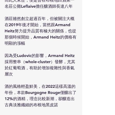
而此人來歷，便是曾在布根地白酒第一
名莊公雞Leflaive擔任釀酒師長達八年
酒莊雖然創立超過百年，但被關注大概
在2019年後才開始，當然跟Armand 
Heitz努力提升品質有極大的關係，也從
那個時候開始，Armand Heitz的價格有
明顯的漲幅
因為受Ludovic的影響，Armand Heitz
採用整串（whole-cluster）發酵，尤其
於紅葡萄酒，有助於增加複雜性與香氣
層次
酒的風格輕盈鮮美，在2022這樣高溫的
年份，本款Bourgogne Rouge僅釀出了
12%的酒精，理念比較新潮，卻釀造出
古典淡雅纖細的布根地黑皮諾