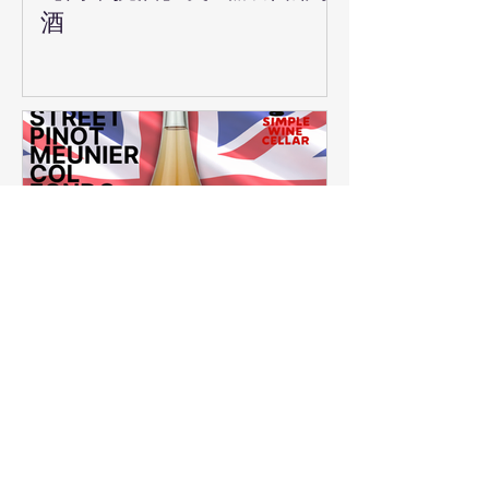
酒
【簡單挑酒】又紅又火，酒
桌上最驚豔的一瓶！