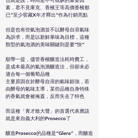
也就是說，時間是不可或缺的重要因
素，君不見庫克、香檳王等高價香檳都
已”至少窖藏X年才釋出”作為行銷亮點
但是也有些氣泡酒並不以酵母自溶氣味
為訴求，而是以新鮮果味為目標，這種
類型的氣泡酒的美味關鍵則是要”快”
順帶一提，儘管香檳釀造法耗時費工，
是成本最高的氣泡酒釀造法，但卻未必
適合每一個葡萄品種
主要原因在於酵母自溶的氣味頗強，若
由酵母的氣味主導，某些品種自身特殊
的香氣就會被掩蓋，反而失去了特色
而這種「青才敢大聲」的首選代表應該
就是來自義大利的Prosecco了
釀造Prosecco的品種是”Glera”，而釀造