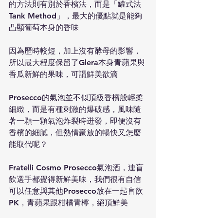
的方法則有別於香檳法，而是「罐式法
Tank Method」，最大的優點就是能夠
凸顯葡萄本身的香味
因為歷時較短，加上沒有酵母的影響，
所以最大程度保留了Glera本身青蘋果與
香瓜新鮮的果味，可謂鮮美欲滴
Prosecco的氣泡並不似頂級香檳般輕柔
細緻，而是有種刺激的爆破感，風味隨
著一顆一顆氣泡炸裂時迸發，即便沒有
香檳的細膩，但熱情豪放的暢快又怎麼
能取代呢？
Fratelli Cosmo Prosecco氣泡酒，連盲
飲選手都覺得新鮮美味，我們很有自信
可以任意與其他Prosecco放在一起盲飲
PK，青蘋果跟柑橘青檸，絕頂鮮美