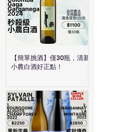
【簡單挑酒】僅30瓶，清新
小農白酒好正點！