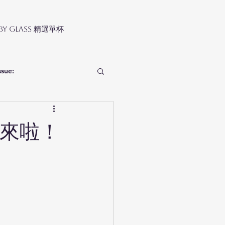
 by Glass 精選單杯
ssue:
w來啦！