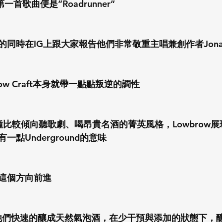
首歌曲便是”Roadrunner”
時在IG上跟大家報告他們非常敬重主唱兼創作者Jonathan
ow Craft本身就帶一點點叛逆的調性
w那種比較傾向聽歌劇、喝昂貴名酒的菁英風格，Lowbrow
點Underground的意味
這個方向前進
萄，他們快速的釀成天然氣泡酒，在少干預與添加的狀態下，