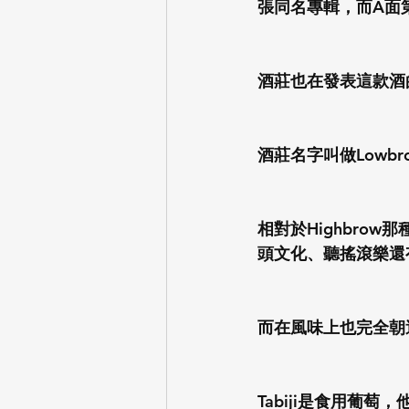
張同名專輯，而A面第一
酒莊也在發表這款酒的同
酒莊名字叫做Lowbr
相對於Highbro
頭文化、聽搖滾樂還有一
而在風味上也完全朝
Tabiji是食用葡