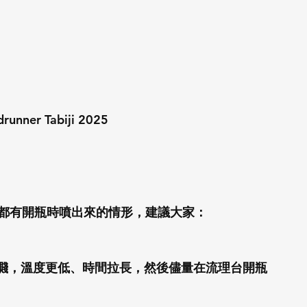
runner Tabiji 2025
都有開瓶時噴出來的情形，建議大家：
噴濺，溫度更低、時間拉長，然後儘量在流理台開瓶