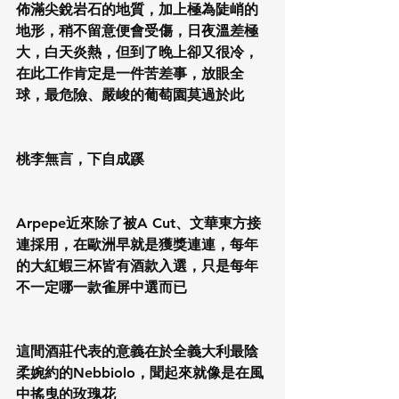
佈滿尖銳岩石的地質，加上極為陡峭的
地形，稍不留意便會受傷，日夜溫差極
大，白天炎熱，但到了晚上卻又很冷，
在此工作肯定是一件苦差事，放眼全
球，最危險、嚴峻的葡萄園莫過於此
桃李無言，下自成蹊
Arpepe近來除了被A Cut、文華東方接
連採用，在歐洲早就是獲獎連連，每年
的大紅蝦三杯皆有酒款入選，只是每年
不一定哪一款雀屏中選而已
這間酒莊代表的意義在於全義大利最陰
柔婉約的Nebbiolo，聞起來就像是在風
中搖曳的玫瑰花