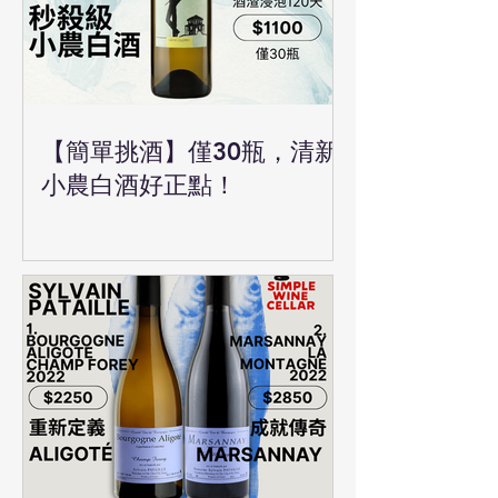
【簡單挑酒】僅30瓶，清新
小農白酒好正點！