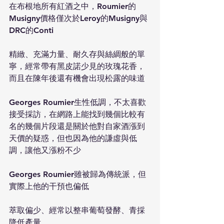
在布根地所有紅酒之中，Roumier的
Musigny價格僅次於Leroy的Musigny與
DRC的Conti
精緻、充滿力量、耐久存與絲綢般的單
寧，經常帶有黑皮諾少見的玫瑰花香，
而且在陳年後還有機會出現松露的味道
Georges Roumier生性低調，不太喜歡
接受採訪，在網路上能找到幾個比較有
名的幾個片段還是關於他對自家酒漲到
天價的疑惑，但也因為他的謙虛與低
調，讓他又漲粉不少
Georges Roumier雖被歸為傳統派，但
實際上他的干預也偏低
萃取偏少、經常以整串葡萄發酵、青採
降低產量