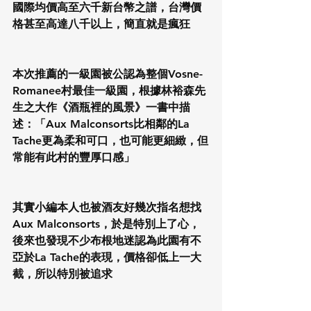
國際均價高至六千新台幣之譜，台灣價
格甚至高達八千以上，簡直就是瘋狂
本次推薦的一級園被公認為整個Vosne-
Romanee村最佳一級園，根據林裕森先
生之大作《酒瓶裡的風景》一書中描
述：「Aux Malconsorts比相鄰的La 
Tache更為柔和可口，也可能更細緻，但
常能有此村的豐厚口感」
其實小編本人也被酒友好幾次指名想找
Aux Malconsorts，於是特別上了心，
後來也發現不少布根地迷認為此園有不
亞於La Tache的表現，價格卻低上一大
截，所以特別被追求