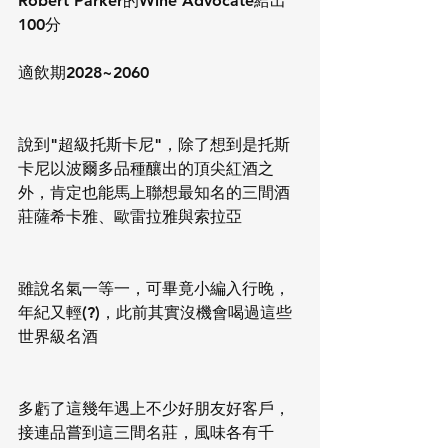
Robert Parker的Wine Advocate給出
100分
適飲期2028~2060
說到"超級托斯卡尼"，除了想到是托斯
卡尼以波爾多品種釀出的頂尖紅酒之
外，肯定也能馬上聯想最知名的三間酒
莊薩希卡雅、歐雷拉雅與索拉亞
雖說名氣一等一，可畢竟小編入行晚，
年紀又輕(?)，此前其實沒機會喝過這些
世界級名酒
多虧了這幾年遇上不少好朋友好客戶，
接連品嘗到這三間名莊，風味各有千