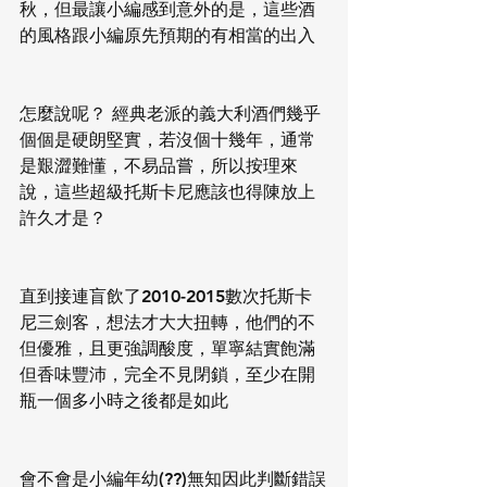
秋，但最讓小編感到意外的是，這些酒
的風格跟小編原先預期的有相當的出入
怎麼說呢？ 經典老派的義大利酒們幾乎
個個是硬朗堅實，若沒個十幾年，通常
是艱澀難懂，不易品嘗，所以按理來
說，這些超級托斯卡尼應該也得陳放上
許久才是？
直到接連盲飲了2010-2015數次托斯卡
尼三劍客，想法才大大扭轉，他們的不
但優雅，且更強調酸度，單寧結實飽滿
但香味豐沛，完全不見閉鎖，至少在開
瓶一個多小時之後都是如此
會不會是小編年幼(??)無知因此判斷錯誤