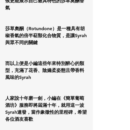
候更能展示自己最具特色的莎草奥酮香
氣
莎草奧酮（Rotundone）是一種具有胡
椒香氣的倍半萜類化合物質，是讓Syrah
與眾不同的關鍵
而以上便是小編這些年來特別醉心的類
型，充滿了花香、陰嬌柔姿態且帶香料
風味的Syrah
人家說十年磨一劍，小編在《簡單葡萄
酒坊》服務即將屆滿十年，就用這一波
Syrah連發，當作象徵性的里程碑，希望
各位酒友喜歡