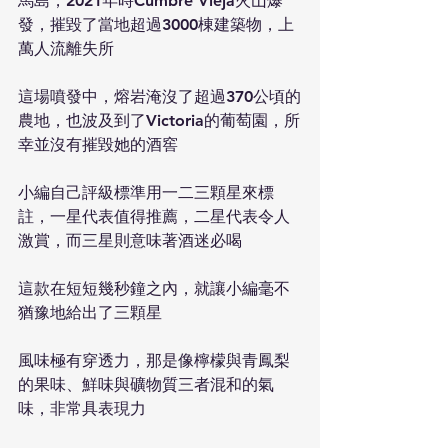
馬島，2021年時Cumbre Vieja火山爆
發，摧毀了當地超過3000棟建築物，上
萬人流離失所
這場噴發中，熔岩淹沒了超過370公頃的
農地，也波及到了Victoria的葡萄園，所
幸並沒有摧毀她的酒窖
小編自己評級標準用一二三顆星來標
註，一星代表值得推薦，二星代表令人
激賞，而三星則意味著酒迷必喝
這款在短短幾秒鐘之內，就讓小編毫不
猶豫地給出了三顆星
風味極有穿透力，那是像檸檬與青鳳梨
的果味、鮮味與礦物質三者混和的氣
味，非常具表現力