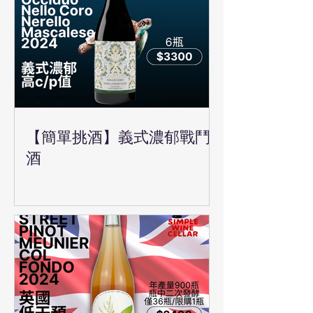
【簡單挑酒】義式濃郁戰鬥
酒