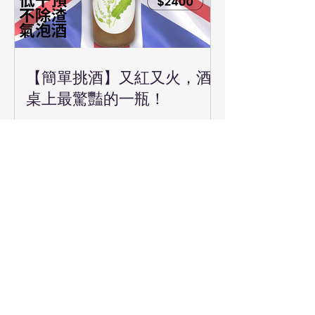
【簡單挑酒】又紅又火，酒
桌上最驚豔的一瓶！