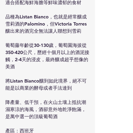
適合搭配海鮮海膽等鮮味濃郁的食材
品種為Listan Bianco，也就是經常釀成
雪莉酒的Palomino，但Victoria Torres
釀出來的酒完全無法讓人聯想到雪莉
葡萄藤年齡從30-130歲，葡萄園海拔從
350-420公尺，歷經十個月以上的酒泥接
觸，2-4天的浸皮，最終釀成超乎想像的
美酒
將Listan Bianco釀到如此境界，絕不可
能是以商業的酵母或者手法達到
降產量、低干預，在火山土壤上抵抗潮
濕寒涼的海風，酒卻意外地乾淨飽滿，
是萬中選一的頂級葡萄酒
產區：西班牙