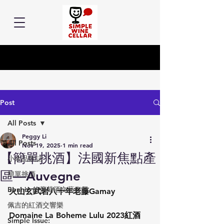
Post
All Posts
Peggy Li
All Posts
Nov 19, 2025
1 min read
【簡單挑酒】法國新焦點產
小余品飲誌
區—Auvegne
簡單挑酒
Bonnie 的葡萄酒文藝復興
火山玄武岩八十年老藤Gamay
佩吉的紅酒交響樂
Domaine La Boheme Lulu 2023紅酒
Simple Issue: