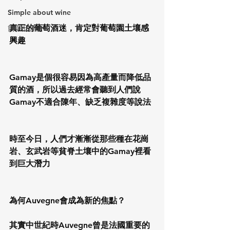
Simple about wine
真正的葡萄酒迷，肯定對葡萄園土壤感
簡單品酒會
興趣
Gamay是個很容易因為高產量而降低品
質的酒，所以過去經常會聽到人們說
Gamay不適合陳年、缺乏複雜度等說法
時至今日，人們才漸漸從那些種在花崗
岩、玄武岩等貧脊土壤中的Gamay裡看
到巨大潛力
為何Auvegne會成為新的焦點？
其實中世紀時Auvegne曾是法國重要的