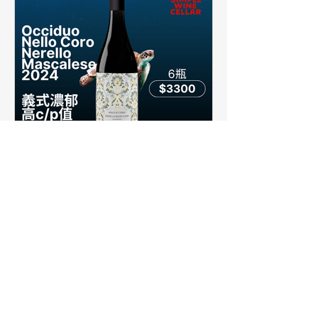
【簡單挑酒】義式濃郁戰鬥
酒