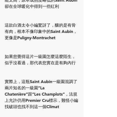
能太高，原本成熟度略低的Saint Aubin
卻在全球暖化中得到一些紅利
這款白酒太令小編驚訝了，釀的是有骨
有肉，根本不像印象中的Saint Aubin，
更像是Puligny-Montrachet
如果您覺得這片一級園怎麼這麼陌生，
似乎沒看過，那代表您實在是有夠內行
實際上，這瓶Saint Aubin一級園混調了
兩片知名的一級園”La 
Chatenière”跟“Les Champlots”，法規
上允許仍用Premier Cru標示，難怪小編
找破頭也找不到這一個Climat