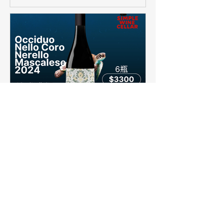
【簡單挑酒】義式濃郁戰鬥
酒