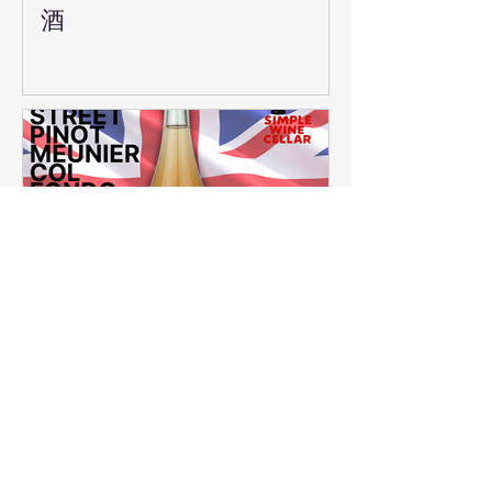
酒
【簡單挑酒】又紅又火，酒
桌上最驚豔的一瓶！