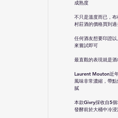
成熟度
不只是溫度而已，布
村莊酒的價格買到過
任何酒友想要印證以
來嘗試即可
最直觀的表現就是酒
Laurent Mouto
風味非常濃縮，帶點
膩
本款Givry採收自5
發酵前於大桶中冷浸