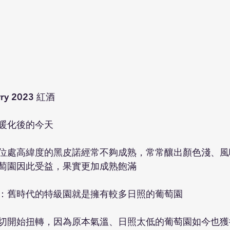
vry 2023 紅酒
暖化後的今天
位處高緯度的黑皮諾經常不夠成熟，常常釀出顏色淺、風
萄園因此受益，果實更加成熟飽滿
：舊時代的特級園就是擁有較多日照的葡萄園
切開始扭轉，因為原本氣溫、日照太低的葡萄園如今也獲