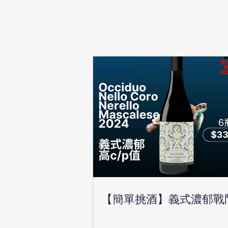
【簡單挑酒】義式濃郁戰