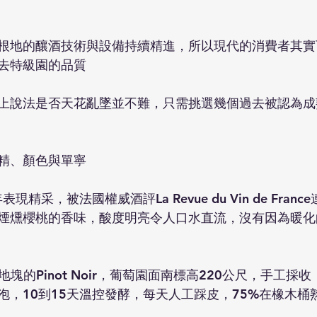
根地的釀酒技術與設備持續精進，所以現代的消費者其實
去特級園的品質
上說法是否天花亂墜並不難，只需挑選幾個過去被認為成
精、顏色與單寧
n近年表現精采，被法國權威酒評La Revue du Vin de Fra
煙燻櫻桃的香味，酸度明亮令人口水直流，沒有因為暖化
個地塊的Pinot Noir，葡萄園面南標高220公尺，手工採收
泡，10到15天溫控發酵，每天人工踩皮，75%在橡木桶