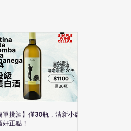
簡單挑酒】僅30瓶，清新小農
酒好正點！