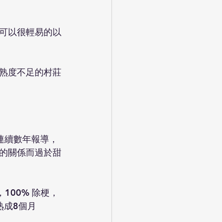
可以很輕易的以
熟度不足的村莊
nce連續數年報導，
的關係而過於甜
，100% 除梗，
熟成8個月