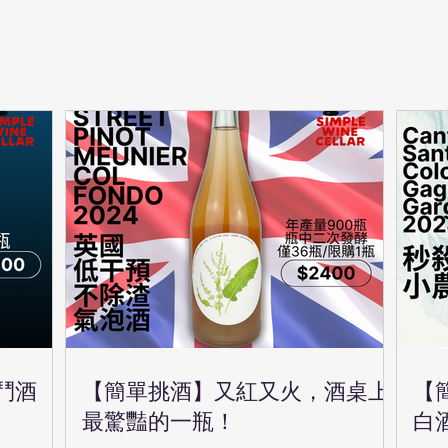
鬥酒
【簡單挑酒】又紅又火，酒桌上
【
最驚豔的一瓶！
白