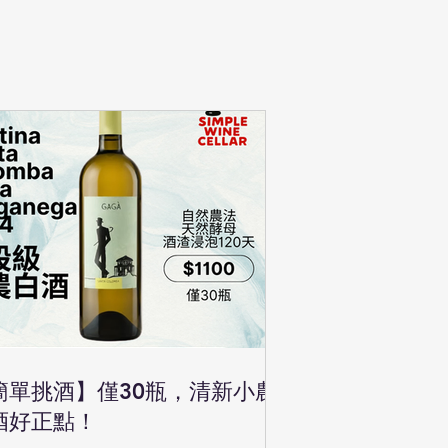
簡單挑酒】僅30瓶，清新小農
酒好正點！