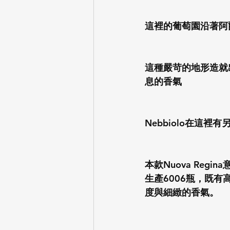
這裡的葡萄園沿著阿
這種嚴苛的地形造就
息的香氣
Nebbiolo在這裡
本款Nuova Reg
生產6006瓶，既
度與細緻的香氣。