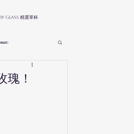
 by Glass 精選單杯
ssue:
玫瑰！