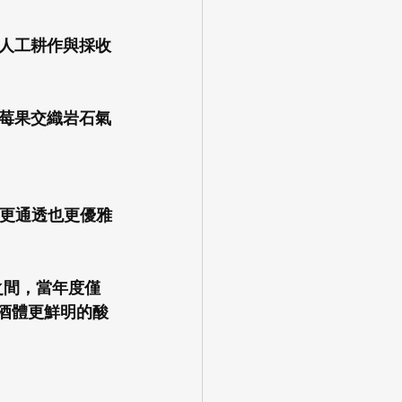
人工耕作與採收
莓果交織岩石氣
盈、更通透也更優雅
m之間，當年度僅
予酒體更鮮明的酸