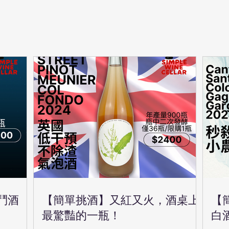
鬥酒
【簡單挑酒】又紅又火，酒桌上
【
最驚豔的一瓶！
白