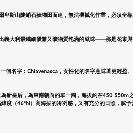
爾卑斯山陡峭石牆梯田而建，無法機械化作業，必須全靠
出義大利最纖細優雅又礦物質飽滿的滋味——那是花束與
有另一個名字：Chiavenasca，女性化的名字意味著更輕
ina意為新皇后，為東南朝向的單一園，海拔約在450-550
有高緯度（46°N）高海拔的冷冽感，又有充分的日照，賦