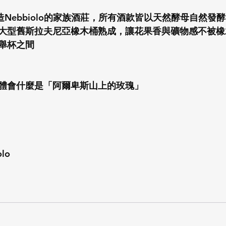
僅釀造Nebbiolo的家族酒莊，所有酒款皆以天然酵母自然
大型舊斯拉夫尼亞橡木桶熟成，讓花果香與礦物感不被橡
舉杯之間
體會什麼是「阿爾卑斯山上的玫瑰」
lo