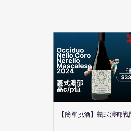
【簡單挑酒】義式濃郁戰