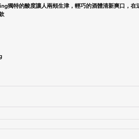
sling獨特的酸度讓人兩頰生津，輕巧的酒體清新爽口，
款
g