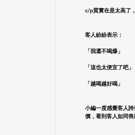
c/p質實在是太高了
客人紛紛表示：
「我還不喝爆」
「這也太便宜了吧」
「越喝越好喝」
小編一度感覺客人誇
價，看到客人如同喪