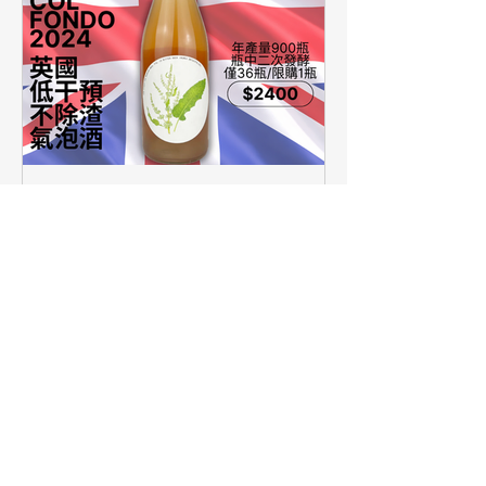
【簡單挑酒】又紅又火，酒
桌上最驚豔的一瓶！