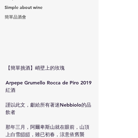
Simple about wine
簡單品酒會
【簡單挑酒】峭壁上的玫瑰
Arpepe Grumello Rocca de Piro 2019 
紅酒
謹以此文，獻給所有著迷Nebbiolo的品
飲者
那年三月，阿爾卑斯山就在眼前，山頂
上白雪皚皚，雖已初春，涼意依舊襲