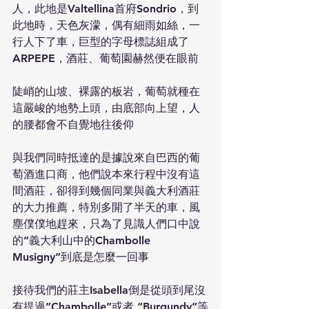
人，此地是Valtellina首府Sondrio，到
此地時，天色灰濛，偶有細雨如絲，一
行人下了車，巨型的字母標誌組成了
ARPEPE，酒莊、葡萄園赫然便在眼前
陡峭的山坡、裸露的板岩，葡萄就種在
這嚴峻的地勢上頭，由底部向上望，人
的腰都會不自覺地往後仰
與我們同時抵達的是據說來自巴西的葡
萄酒進口商，他們說本來行程中沒有這
間酒莊，卻得到幾個同業與義大利酒莊
的大力推薦，特別多開了半天的車，風
塵僕僕地趕來，只為了見識人們口中說
的”義大利山中的Chambolle 
Musigny”到底是怎麼一回事
接待我們的莊主Isabella倒是從頭到尾沒
有提過”Chambolle”或者 “Burgundy”等