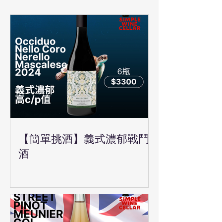
【簡單挑酒】義式濃郁戰鬥
酒