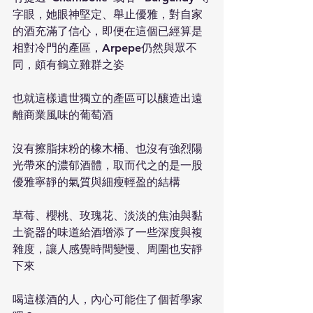
字眼，她眼神堅定、舉止優雅，對自家
的酒充滿了信心，即便在這個已經算是
相對冷門的產區，Arpepe仍然與眾不
同，頗有鶴立雞群之姿
也就這樣遺世獨立的產區可以釀造出遠
離商業風味的葡萄酒
沒有擦脂抹粉的橡木桶、也沒有強烈陽
光帶來的濃郁酒體，取而代之的是一股
優雅寧靜的氣質與細瘦輕盈的結構
草莓、櫻桃、玫瑰花、淡淡的焦油與黏
土瓷器的味道給酒增添了一些深度與複
雜度，讓人感覺時間變慢、周圍也安靜
下來
喝這樣酒的人，內心可能住了個哲學家