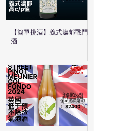
【簡單挑酒】義式濃郁戰鬥
酒