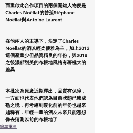
而重啟此合作項目的兩個關鍵人物便是
Charles Noëllat的曾孫Stéphane 
Noëllat與Antoine Laurent
在他兩人的主導下，決定了Charles 
Noëllat的酒以輕柔優雅為主，加上2012
這個產量少但品質精良的年份，與2018
之後濃郁甜美的布根地風格有著極大的
差異
本批次為原廠近期釋出，品質有保障，
一方面也代表他們認為目前狀態已臻成
熟之境，再考慮到暖化前的年份也越來
越稀有，年輕一輩的酒友未來只能憑想
像去猜測以前的布根地了
簡單挑酒