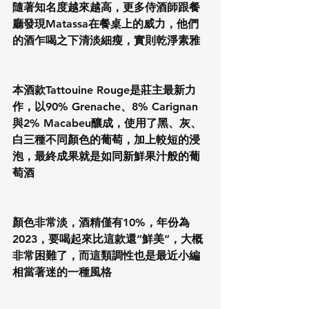
隨著知名度越來越高，更多侍酒師跟餐
廳發現Matassa在餐桌上的威力，他們
的酒乍喝之下清淡細瘦，實則乾淨素雅
本酒款Tattouine Rouge是莊主最新力
作，以90% Grenache、8% Carignan
與2% Macabeu釀成，使用了黑、灰、
白三種不同顏色的葡萄，加上較短的浸
泡，最終成果就是如同新鮮果汁般的葡
萄酒
顏色非常淡，酒精僅有10%，年份為
2023，要喝起來比這款還”鮮美”，大概
非常困難了，而這類調性也是最近小編
相當著迷的一種風格